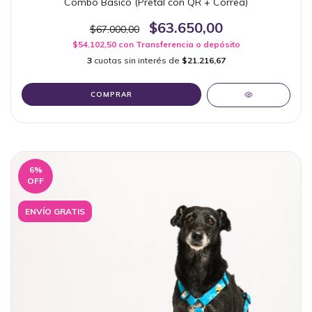
Combo Básico (Pretal con QR + Correa)
$63.650,00
$67.000,00
$54.102,50
con
Transferencia o depósito
3
cuotas sin interés de
$21.216,67
COMPRAR
6
%
OFF
ENVÍO GRATIS