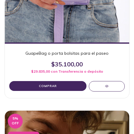
GuapeBag o porta bolsitas para el paseo
$35.100,00
$29.835,00
con
Transferencia o depósito
COMPRAR
5
%
OFF