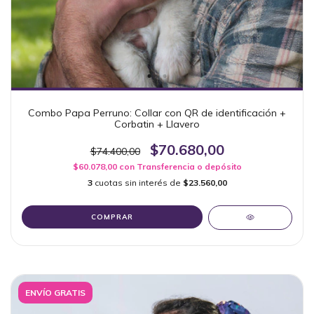
Combo Papa Perruno: Collar con QR de identificación +
Corbatin + Llavero
$70.680,00
$74.400,00
$60.078,00
con
Transferencia o depósito
3
cuotas sin interés de
$23.560,00
COMPRAR
ENVÍO GRATIS