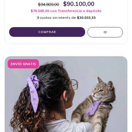
$90.100,00
$94.809,00
$76.585,00
con
Transferencia o depósito
3
cuotas sin interés de
$30.033,33
COMPRAR
ENVÍO GRATIS