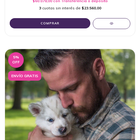
$60.078,00
con
Transferencia o depósito
3
cuotas sin interés de
$23.560,00
COMPRAR
5
%
OFF
ENVÍO GRATIS