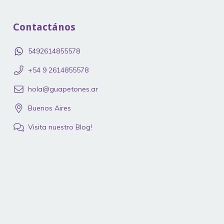
Contactános
5492614855578
‪+54 9 2614855578
hola@guapetones.ar
Buenos Aires
Visita nuestro Blog!