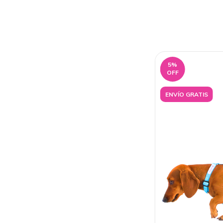
5
%
OFF
ENVÍO GRATIS