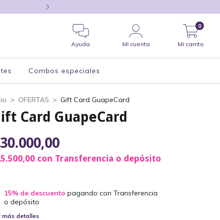
compras hoy, te despa
0
Ayuda
Mi cuenta
Mi carrito
tes
Combos especiales
cio
>
OFERTAS
>
Gift Card GuapeCard
ift Card GuapeCard
30.000,00
5.500,00
con
Transferencia o depósito
15% de descuento
pagando con Transferencia
o depósito
 más detalles