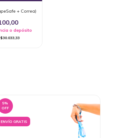
apeSafe + Correa)
100,00
ncia o depósito
e
$30.033,33
5
%
OFF
ENVÍO GRATIS