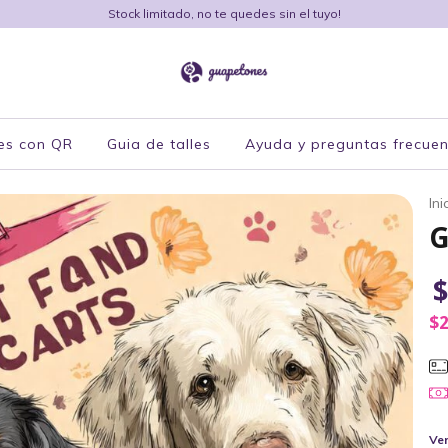
Stock limitado, no te quedes sin el tuyo!
es con QR
Guia de talles
Ayuda y preguntas frecuen
Ini
G
$
$2
Ver