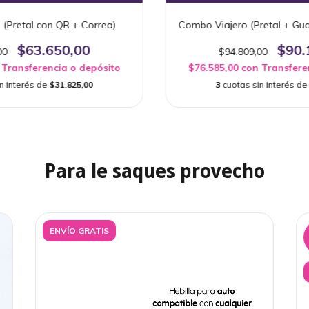
(Pretal con QR + Correa)
Combo Viajero (Pretal + Gu
$63.650,00
$90.
00
$94.809,00
Transferencia o depósito
$76.585,00
con
Transfere
n interés de
$31.825,00
3
cuotas sin interés d
Para le saques provecho
ENVÍO GRATIS