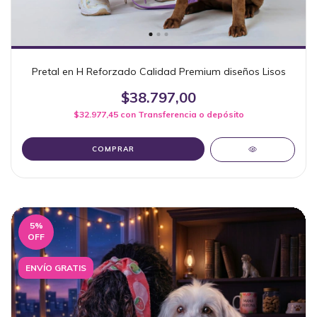
Pretal en H Reforzado Calidad Premium diseños Lisos
$38.797,00
$32.977,45
con
Transferencia o depósito
COMPRAR
5
%
OFF
ENVÍO GRATIS