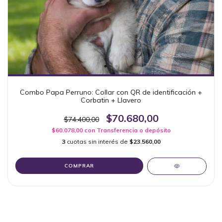
Combo Papa Perruno: Collar con QR de identificación +
Corbatin + Llavero
$70.680,00
$74.400,00
$60.078,00
con
Transferencia o depósito
3
cuotas sin interés de
$23.560,00
COMPRAR