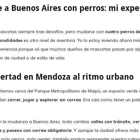
 a Buenos Aires con perros: mi expe
ascotas siempre trae desafíos, pero mudarse con
cuatro perros de
onalidades
es otro nivel de aventura. Yo lo estoy viviendo ahora mi
periencia porque sé que muchos dueños de mascotas pasan por al
 de ciudad o de estilo de vida.
ibertad en Mendoza al ritmo urbano
íamos cerca del Parque Metropolitano de Maipú, un espacio verd
dían
correr, jugar y explorar sin correa
. Era casi como tener un pat
n la mudanza a Buenos Aires, todo cambia:
calles con tránsito, ve
 y paseos con correa obligatoria
. Y aunque la ciudad ofrece más
 más perros, más gente), también implica reaprender nuestra rutina