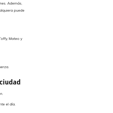
iones. Además,
ualquiera puede
Toffy, Mateo y
uerza.
 ciudad
n.
te el día.