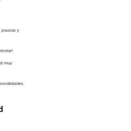
a pausas y
trolar!
stá muy
rsonalidades,
d