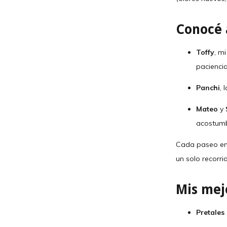
Conocé 
Toffy
, m
paciencia
Panchi
, 
Mateo
y
acostumb
Cada paseo en l
un solo recorri
Mis mej
Pretales