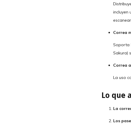
Distribuy
incluyen
escanearl
Correa m
Soporta h
Sakura) s
Correa 
La uso c
Lo que 
La corre
Los pase