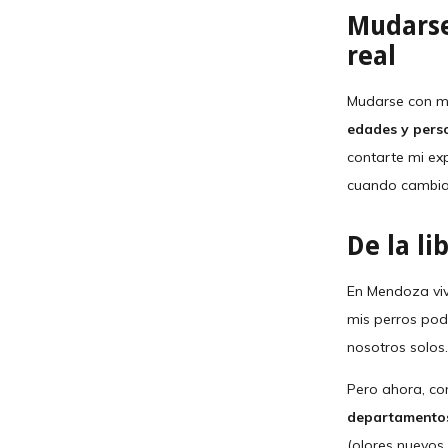
Mudarse
real
Mudarse con m
edades y pers
contarte mi ex
cuando cambian
De la l
En Mendoza viv
mis perros po
nosotros solos.
Pero ahora, co
departamentos
(olores nuevos,