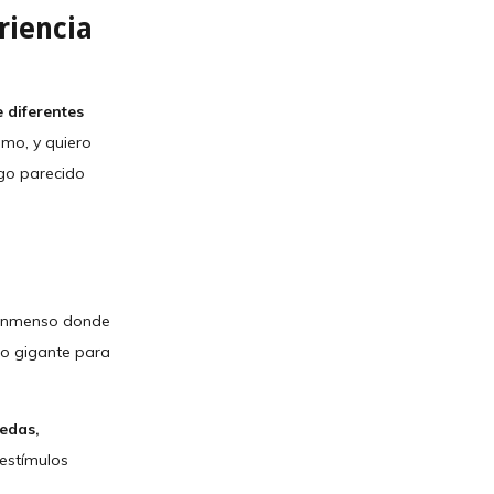
riencia
 diferentes
smo, y quiero
go parecido
e inmenso donde
io gigante para
redas,
 estímulos
.