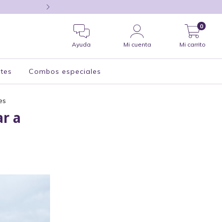
compras hoy, te despa
0
Ayuda
Mi cuenta
Mi carrito
tes
Combos especiales
es
r a