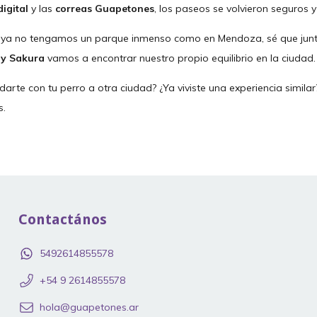
digital
y las
correas Guapetones
, los paseos se volvieron seguros 
 ya no tengamos un parque inmenso como en Mendoza, sé que jun
 y Sakura
vamos a encontrar nuestro propio equilibrio en la ciudad.
arte con tu perro a otra ciudad? ¿Ya viviste una experiencia simil
s.
Contactános
5492614855578
‪+54 9 2614855578
hola@guapetones.ar