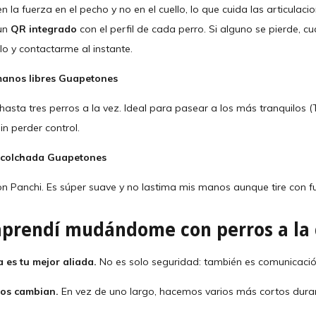
en la fuerza en el pecho y no en el cuello, lo que cuida las articulac
 un
QR integrado
con el perfil de cada perro. Si alguno se pierde, c
o y contactarme al instante.
anos libres Guapetones
asta tres perros a la vez. Ideal para pasear a los más tranquilos (
in perder control.
acolchada Guapetones
on Panchi. Es súper suave y no lastima mis manos aunque tire con f
aprendí mudándome con perros a la
a es tu mejor aliada.
No es solo seguridad: también es comunicació
os cambian.
En vez de uno largo, hacemos varios más cortos duran