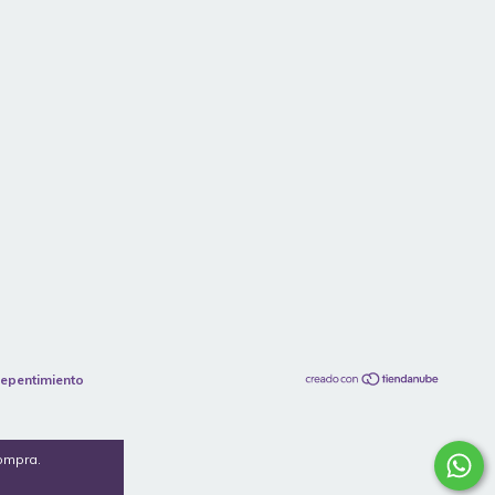
repentimiento
compra.