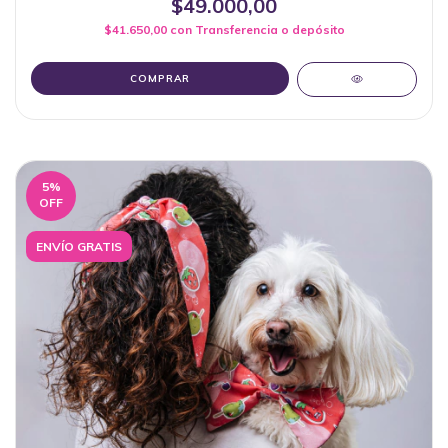
$49.000,00
$41.650,00
con
Transferencia o depósito
COMPRAR
5
%
OFF
ENVÍO GRATIS