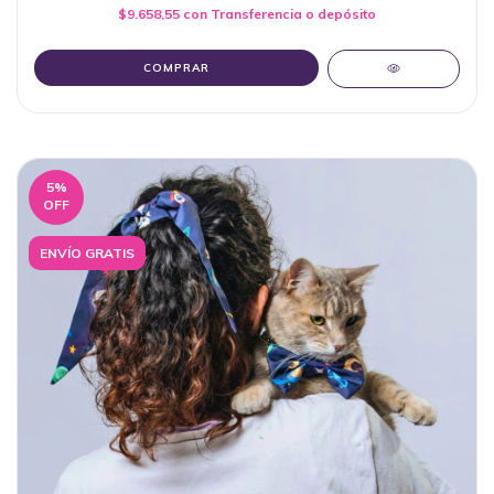
$9.658,55
con
Transferencia o depósito
COMPRAR
5
%
OFF
ENVÍO GRATIS