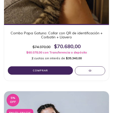
Combo Papa Gatuno: Collar con QR de identificación +
Corbatin + Llavero
$70.680,00
$74.370,00
$60.078,00
con
Transferencia o depósito
2
cuotas sin interés de
$35.340,00
COMPRAR
5
%
OFF
ENVÍO GRATIS