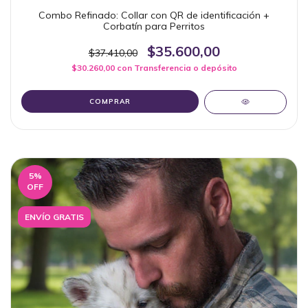
Combo Refinado: Collar con QR de identificación +
Corbatín para Perritos
$35.600,00
$37.410,00
$30.260,00
con
Transferencia o depósito
COMPRAR
5
%
OFF
ENVÍO GRATIS