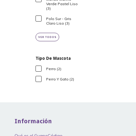
Verde Pastel Liso
(3)
Polo Sur - Gris
Claro Liso (3)
VER TODOS
Tipo De Mascota
Perro (2)
Perro Y Gato (2)
Información
Qué es el GuapeCódigo