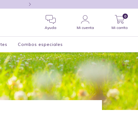
compras hoy, te despa
0
Ayuda
Mi cuenta
Mi carrito
tes
Combos especiales