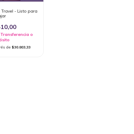
ravel - Listo para
ajar
410,00
Transferencia o
ósito
erés de
$30.803,33