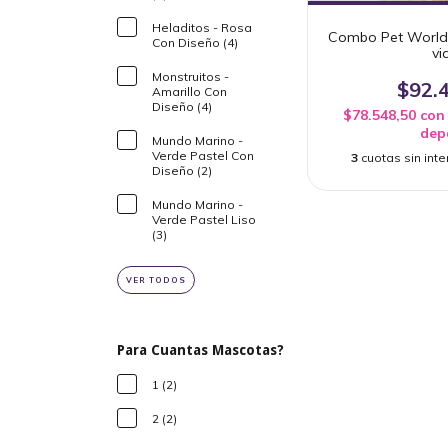
Heladitos - Rosa
Combo Pet World T
Con Diseño (4)
vi
Monstruitos -
$92.
Amarillo Con
Diseño (4)
$78.548,50
con
dep
Mundo Marino -
Verde Pastel Con
3
cuotas sin int
Diseño (2)
Mundo Marino -
Verde Pastel Liso
(3)
VER TODOS
Para Cuantas Mascotas?
1 (2)
2 (2)