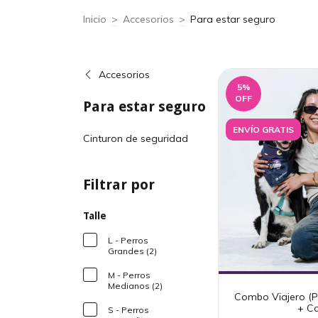
Inicio
>
Accesorios
>
Para estar seguro
Accesorios
5
%
OFF
Para estar seguro
ENVÍO GRATIS
Cinturon de seguridad
Filtrar por
Talle
L - Perros
Grandes (2)
M - Perros
Medianos (2)
Combo Viajero (P
+ Co
S - Perros