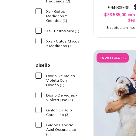
Pequeños (2)
$94.809,00
Xs - Gatos
$76.585,00
con
Medianos Y
dep
Grandes (1)
3
cuotas sin int
Xs - Perros Mini (1)
Xxs - Gatos Chicos
Y Medianos (1)
ENVÍO GRATIS
Diseño
Diario De Viajes -
Violeta Con
Diseño (1)
Diario De Viajes -
Violeta Liso (3)
Gintanic - Rojo
Coral Liso (3)
Guape Espacio -
Azul Oscuro Liso
(3)